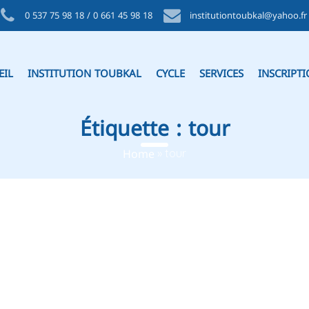
0 537 75 98 18 / 0 661 45 98 18
institutiontoubkal@yahoo.fr
EIL
INSTITUTION TOUBKAL
CYCLE
SERVICES
INSCRIPT
Étiquette :
tour
Home
»
tour