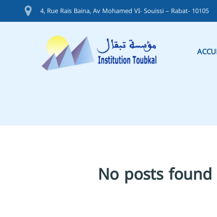
4, Rue Rais Baina, Av Mohamed VI- Souissi – Rabat- 10105
ACCU
No posts found