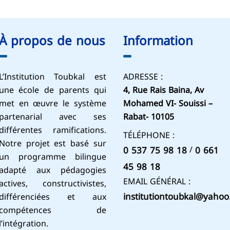
À propos de nous
Information
L’Institution Toubkal est
ADRESSE :
une école de parents qui
4, Rue Rais Baina, Av
met en œuvre le système
Mohamed VI- Souissi –
partenarial avec ses
Rabat- 10105
différentes ramifications.
TÉLÉPHONE :
Notre projet est basé sur
/
0 537 75 98 18
0 661
un programme bilingue
45 98 18
adapté aux pédagogies
EMAIL GÉNÉRAL :
actives, constructivistes,
institutiontoubkal@yahoo.
différenciées et aux
compétences de
l’intégration.