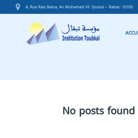
4, Rue Rais Baina, Av Mohamed VI- Souissi – Rabat- 10105
ACCU
No posts found