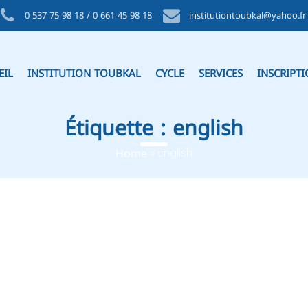
0 537 75 98 18 / 0 661 45 98 18
institutiontoubkal@yahoo.fr
EIL
INSTITUTION TOUBKAL
CYCLE
SERVICES
INSCRIPT
Étiquette :
english
Home
»
english