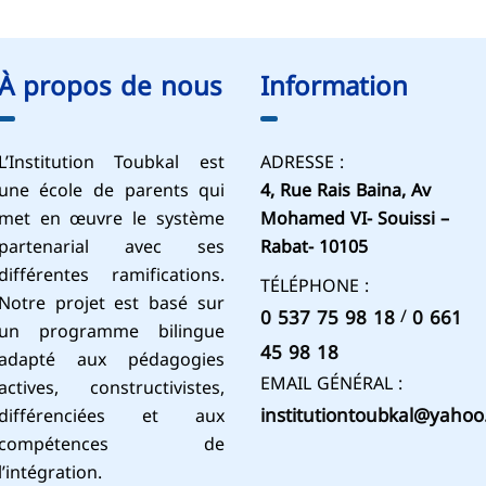
À propos de nous
Information
L’Institution Toubkal est
ADRESSE :
une école de parents qui
4, Rue Rais Baina, Av
met en œuvre le système
Mohamed VI- Souissi –
partenarial avec ses
Rabat- 10105
différentes ramifications.
TÉLÉPHONE :
Notre projet est basé sur
/
0 537 75 98 18
0 661
un programme bilingue
45 98 18
adapté aux pédagogies
EMAIL GÉNÉRAL :
actives, constructivistes,
institutiontoubkal@yahoo.
différenciées et aux
compétences de
l’intégration.