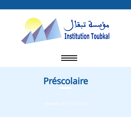
Préscolaire
Home
»
Préscolaire