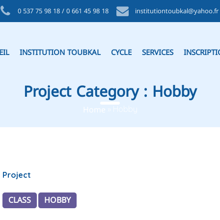
0 537 75 98 18 / 0 661 45 98 18
institutiontoubkal@yahoo.fr
EIL
INSTITUTION TOUBKAL
CYCLE
SERVICES
INSCRIPT
Project Category :
Hobby
Home
»
Hobby
Project
CLASS
HOBBY