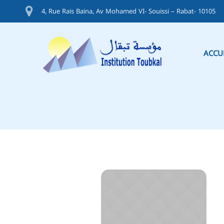
4, Rue Rais Baina, Av Mohamed VI- Souissi – Rabat- 10105
ACCU