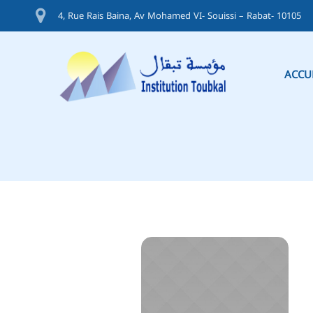
4, Rue Rais Baina, Av Mohamed VI- Souissi – Rabat- 10105
ACCU