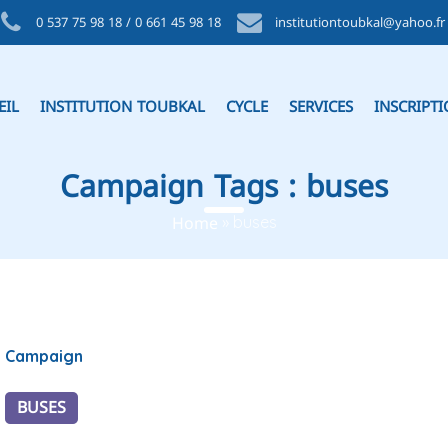
0 537 75 98 18 / 0 661 45 98 18
institutiontoubkal@yahoo.fr
EIL
INSTITUTION TOUBKAL
CYCLE
SERVICES
INSCRIPT
Campaign Tags :
buses
Home
»
buses
Campaign
BUSES