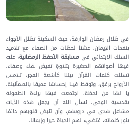
في ظلال رمضان الوارفة، حيث السكينة تظلل الأجواء
بنفحات الإيمان، عشنا لحظات من الصفاء مع تلاميذ
السلك الابتدائي في
مسابقة الأحفظ الرمضانية
، علت
فيها أصواتهم الصغيرة بتلاوةٍ تفيض نقاء وصفاء.
تسللت كلمات القرآن بيننا كأشعة الفجر، تلامس
الأرواح برفق، وتوقظ فينا إحساسًا عميقًا بالطمأنينة.
يا لها من لحظة، اجتمعت فيها براءة الطفولة
بقدسية الوحي. نسأل الله أن يجعل هذه الآيات
مشاعل هدى في دروبهم، وأن تنبض قلوبهم دائمًا
بنور كلماته، فتضيء لهم الحياة خيرا وإيمانا.