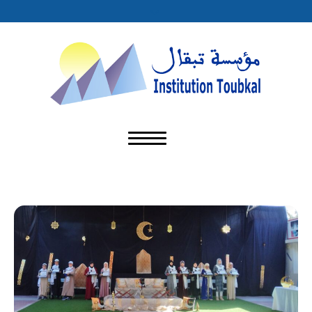
غير مصنف
مارس 12, 2025
admin7609
0
by