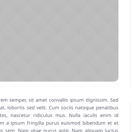
rem semper, sit amet convallis ipsum dignissim. Sed
at, lobortis sed velit. Cum sociis natoque penatibus
es, nascetur ridiculus mus. Nulla iaculis enim id
am a ipsum fringilla purus euismod bibendum et et
tis sem. Nam vitae purus ante. Nam aliquam luctus