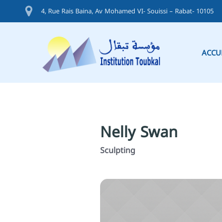
4, Rue Rais Baina, Av Mohamed VI- Souissi – Rabat- 10105
ACCU
Nelly Swan
Sculpting