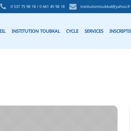
0 537 75 98 18 / 0 661 45 98 18
institutiontoubkal@yahoo.fr
EIL
INSTITUTION TOUBKAL
CYCLE
SERVICES
INSCRIPT